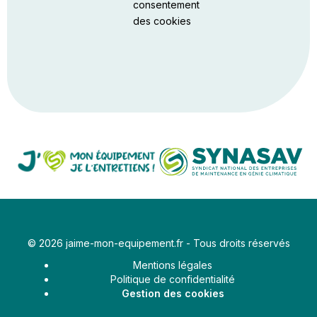
consentement
des cookies
© 2026 jaime-mon-equipement.fr - Tous droits réservés
Aller
Mentions légales
au
contenu
Politique de confidentialité
Gestion des cookies